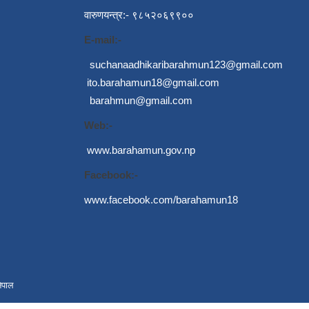
वारुणयन्त्र:- ९८५२०६९९००
E-mail:-
suchanaadhikaribarahmun123@gmail.com
ito.barahamun18@gmail.com
barahmun@gmail.com
Web:-
www.barahamun.gov.np
Facebook:-
www.facebook.com/barahamun18
ेपाल