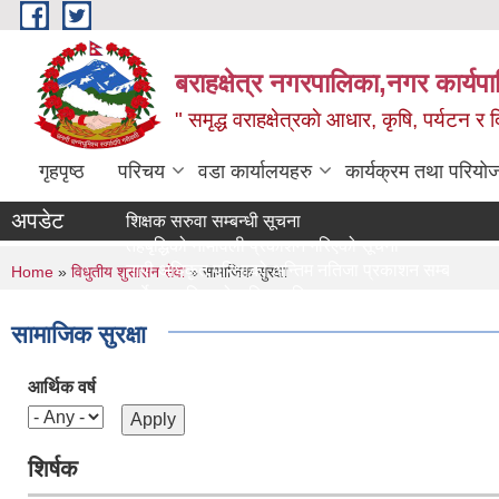
Skip to main content
बराहक्षेत्र नगरपालिका,नगर कार्यप
" समृद्ध वराहक्षेत्रकाे आधार, कृषि, पर्यटन र दि
गृहपृष्ठ
परिचय
वडा कार्यालयहरु
कार्यक्रम तथा परियो
अपडेट
शिक्षक सरुवा सम्बन्धी सूचना
तहबृद्धिको नामावली प्रकाशन गरिएको सूचना
You are here
नापी अधिकृत परिक्षाको अन्तिम नतिजा प्रकाशन सम्बन्धमा।
Home
»
विधुतीय शुसासन सेवा
» सामाजिक सुरक्षा
सर्भेक्षक परिक्षाको अन्तिम नतिजा प्रकाशन सम्बन्धमा
बिभिन्‍न शिर्षकको दरभाउपत्र आव्हान सम्बन्धी सूचना
सामाजिक सुरक्षा
आर्थिक वर्ष
शिर्षक