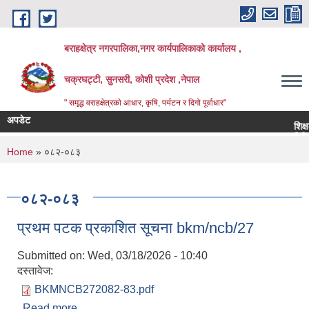
Skip to main content
बराहक्षेत्र नगरपालिका,नगर कार्यपालिकाको कार्यालय ,
चक्रघट्टी, सुनसरी, कोशी प्रदेश ,नेपाल
" समृद्ध वराहक्षेत्रकाे आधार, कृषि, पर्यटन र दिगो पूर्वाधार"
अपडेट
शिक्षक सरुव
बिभिन्‍न शि
You are here
Home
» ०८२-०८३
०८२-०८३
प्रथम पटक प्रकाशित सूचना bkm/ncb/27
Submitted on:
Wed, 03/18/2026 - 10:40
दस्तावेज:
BKMNCB272082-83.pdf
Read more
about प्रथम पटक प्रकाशित सूचना bkm/ncb/27