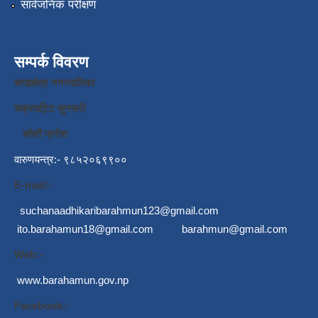
सार्वजनिक परीक्षण
सम्पर्क विवरण
बराहक्षेत्र नगरपालिका
चक्रघट्टि सुनसरी
कोशी प्रदेश
वारुणयन्त्र:- ९८५२०६९९००
E-mail:-
suchanaadhikaribarahmun123@gmail.com
ito.barahamun18@gmail.com
barahmun@gmail.com
Web:-
www.barahamun.gov.np
Facebook:-